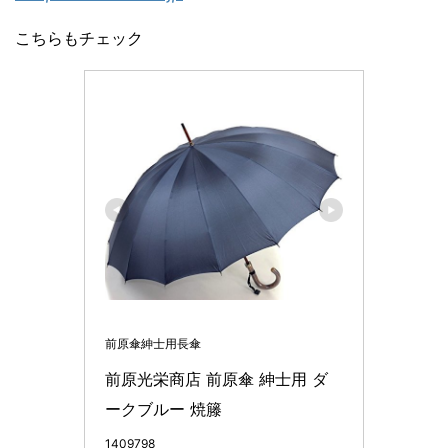
こちらもチェック
前原傘紳士用長傘
前原光栄商店 前原傘 紳士用 ダ
ークブルー 焼籐
1409798