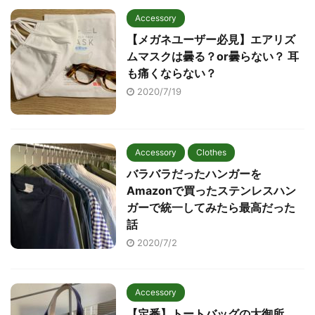
Accessory
【メガネユーザー必見】エアリズ
ムマスクは曇る？or曇らない？ 耳
も痛くならない？
2020/7/19
Accessory
Clothes
バラバラだったハンガーを
Amazonで買ったステンレスハン
ガーで統一してみたら最高だった
話
2020/7/2
Accessory
【定番】トートバッグの大御所