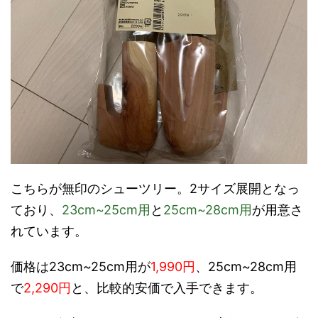
こちらが無印のシューツリー。2サイズ展開となっ
ており、
23cm~25cm用
と
25cm~28cm用
が用意さ
れています。
価格は23cm~25cm用が
1,990円
、25cm~28cm用
で
2,290円
と、比較的安価で入手できます。