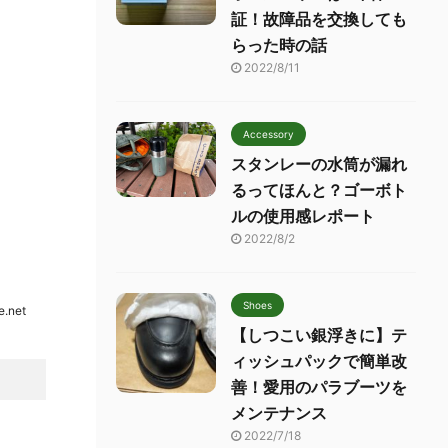
証！故障品を交換しても
らった時の話
2022/8/11
Accessory
スタンレーの水筒が漏れ
るってほんと？ゴーボト
ルの使用感レポート
2022/8/2
Shoes
e.net
【しつこい銀浮きに】テ
ィッシュパックで簡単改
善！愛用のパラブーツを
メンテナンス
2022/7/18