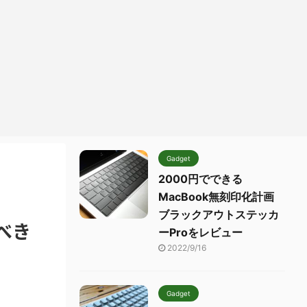
Gadget
2000円でできる
MacBook無刻印化計画
ブラックアウトステッカ
べき
ーProをレビュー
2022/9/16
Gadget