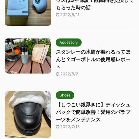
ウスは3年保証！故障品を交換して
もらった時の話
2022/8/11
Accessory
スタンレーの水筒が漏れるってほ
んと？ゴーボトルの使用感レポー
ト
2022/8/2
Shoes
【しつこい銀浮きに】ティッシュ
パックで簡単改善！愛用のパラブ
ーツをメンテナンス
2022/7/18